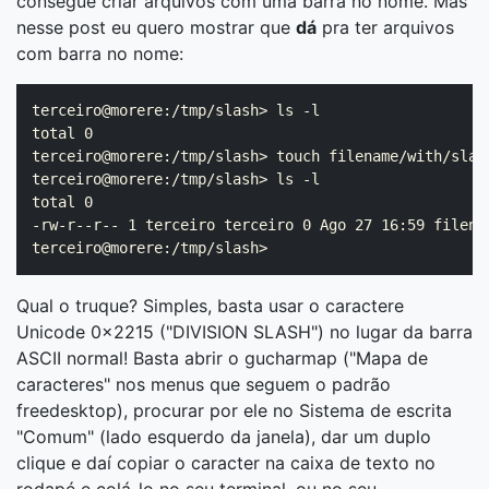
consegue criar arquivos com uma barra no nome. Mas
nesse post eu quero mostrar que
dá
pra ter arquivos
com barra no nome:
terceiro@morere:/tmp/slash> ls -l

total 0

terceiro@morere:/tmp/slash> touch filename∕with∕slash
terceiro@morere:/tmp/slash> ls -l

total 0

-rw-r--r-- 1 terceiro terceiro 0 Ago 27 16:59 filenam
Qual o truque? Simples, basta usar o caractere
Unicode 0x2215 ("DIVISION SLASH") no lugar da barra
ASCII normal! Basta abrir o gucharmap ("Mapa de
caracteres" nos menus que seguem o padrão
freedesktop), procurar por ele no Sistema de escrita
"Comum" (lado esquerdo da janela), dar um duplo
clique e daí copiar o caracter na caixa de texto no