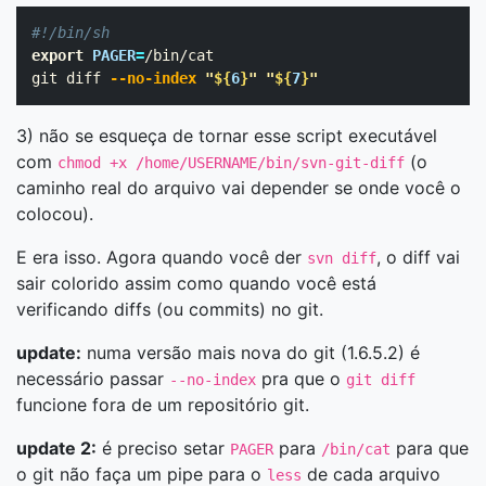
#!/bin/sh
export 
PAGER
=
/bin/cat

git diff 
--no-index
"
${
6
}
"
"
${
7
}
"
3) não se esqueça de tornar esse script executável
com
(o
chmod +x /home/USERNAME/bin/svn-git-diff
caminho real do arquivo vai depender se onde você o
colocou).
E era isso. Agora quando você der
, o diff vai
svn diff
sair colorido assim como quando você está
verificando diffs (ou commits) no git.
update:
numa versão mais nova do git (1.6.5.2) é
necessário passar
pra que o
--no-index
git diff
funcione fora de um repositório git.
update 2:
é preciso setar
para
para que
PAGER
/bin/cat
o git não faça um pipe para o
de cada arquivo
less