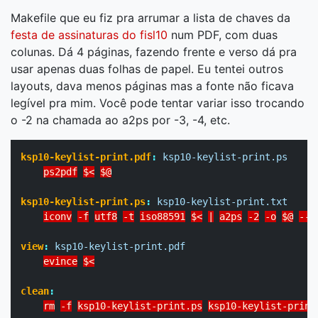
Makefile que eu fiz pra arrumar a lista de chaves da
festa de assinaturas do fisl10
num PDF, com duas
colunas. Dá 4 páginas, fazendo frente e verso dá pra
usar apenas duas folhas de papel. Eu tentei outros
layouts, dava menos páginas mas a fonte não ficava
legível pra mim. Você pode tentar variar isso trocando
o -2 na chamada ao a2ps por -3, -4, etc.
ksp10-keylist-print.pdf
:
ksp10-keylist-print.ps
ps2pdf
$<
$@
ksp10-keylist-print.ps
:
ksp10-keylist-print.txt
iconv
-f
utf8
-t
iso88591
$<
|
a2ps
-2
-o
$@
--n
view
:
ksp10-keylist-print.pdf
evince
$<
clean
:
rm
-f
ksp10-keylist-print.ps
ksp10-keylist-print