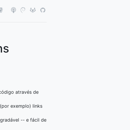
ns
código através de
 (por exemplo) links
adável -- e fácil de