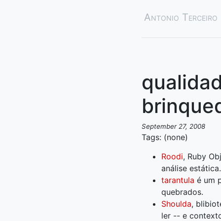
Antonio Terceiro
qualidad
brinqued
September 27, 2008
Tags: (none)
Roodi
, Ruby Ob
análise estática.
tarantula
é um pl
quebrados.
Shoulda
, blibi
ler -- e context