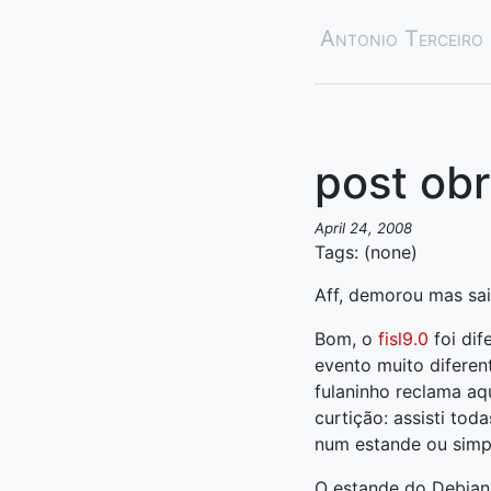
Antonio Terceiro
post obr
April 24, 2008
Tags: (none)
Aff, demorou mas sai
Bom, o
fisl9.0
foi dif
evento muito diferen
fulaninho reclama aqu
curtição: assisti tod
num estande ou simp
O estande do Debian