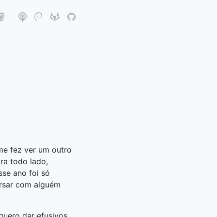
me fez ver um outro
ra todo lado,
sse ano foi só
versar com alguém
quero dar efusivos