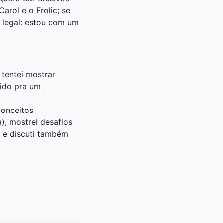
arol e o Frolic; se
m legal: estou com um
 tentei mostrar
tido pra um
conceitos
), mostrei desafios
 e discuti também