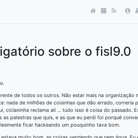
igatório sobre o fisl9.0
u.
erente de todos os outros. Não estar mais na organização 
te: nada de milhões de coisinhas que dão errado, correria p
i, ciclaninha reclama ali ... tudo isso é coisa do passado. E
as as palestras que quis, e as que eu perdi foi porquê con
lesmente ficar hackeando um pouquinho tava bom.
 estava muito bom, as coisas vendendo que nem água. Eu 