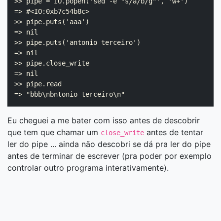
>> pipe = IO.popen('sed -e "s/a/b/g"', 'w+')

=> #<IO:0xb7c54b8c>

>> pipe.puts('aaa')

=> nil

>> pipe.puts('antonio terceiro')

=> nil

>> pipe.close_write

=> nil

>> pipe.read

Eu cheguei a me bater com isso antes de descobrir
que tem que chamar um
antes de tentar
close_write
ler do pipe ... ainda não descobri se dá pra ler do pipe
antes de terminar de escrever (pra poder por exemplo
controlar outro programa interativamente).