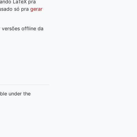
sando LaTeX pra
 usado só pra
gerar
r versões offline da
able under the