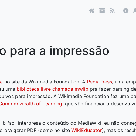
o para a impressão
ia
no site da Wikimedia Foundation. A
PediaPress
, uma em
veu uma
biblioteca livre chamada mwlib
pra fazer parsing d
quivos para impressão. A Wikimedia Foundation fez uma p
Commonwealth of Learning
, que vão financiar o desenvolv
b "só" interpresa o conteúdo do MediaWiki, eu não conse
do pra gerar PDF (demo no site
WikiEducator
), mas os resu