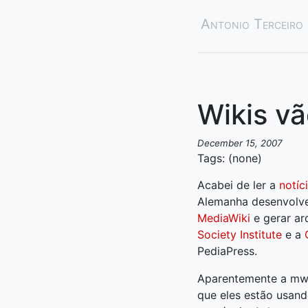
Antonio Terceiro
Wikis vã
December 15, 2007
Tags: (none)
Acabei de ler a
notíc
Alemanha desenvol
MediaWiki
e gerar ar
Society Institute
e a
PediaPress.
Aparentemente a mwli
que eles estão usan