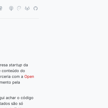
presa
startup
da
e conteúdo do
arceria com a
Open
imento pela
gui achar o código
ltados são só