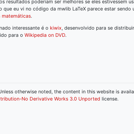
os resultados poderiam ser melhores se eles estivessem u
o que eu vi no código da mwlib LaTeX parece estar sendo
s matemáticas
.
onado interessante é o
kiwix
, desenvolvido para se distribui
vido para o
Wikipedia on DVD
.
nless otherwise noted, the content in this website is avail
ribution-No Derivative Works 3.0 Unported
license.