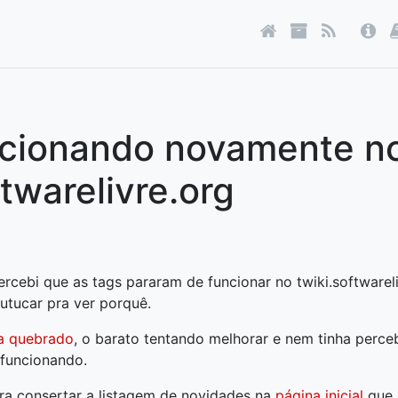
ncionando novamente n
ftwarelivre.org
rcebi que as tags pararam de funcionar no twiki.softwarel
futucar pra ver porquê.
ha quebrado
, o barato tentando melhorar e nem tinha perce
 funcionando.
ra consertar a listagem de novidades na
página inicial
que 