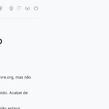
o
ivre.org, mas não
bido. Acabei de
não estava