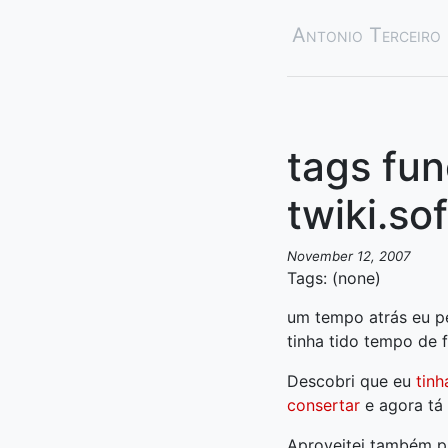
Antonio Terceiro
tags fu
twiki.so
November 12, 2007
Tags: (none)
um tempo atrás eu pe
tinha tido tempo de 
Descobri que eu
tin
consertar
e agora tá
Aproveitei também p