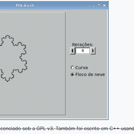
licenciado sob a GPL v3. Também foi escrito em C++ usan