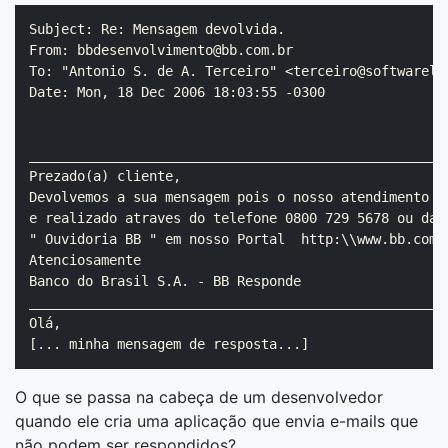
Subject: Re: Mensagem devolvida.

From: bbdesenvolvimento@bb.com.br

To: "Antonio S. de A. Terceiro" <terceiro@softwareliv
Date: Mon, 18 Dec 2006 18:03:55 -0300

_____________________________________________________
Prezado(a) cliente,

Devolvemos a sua mensagem pois o nosso atendimento

e realizado atraves do telefone 0800 729 5678 ou da a
" Ouvidoria BB " em nosso Portal  http:\\www.bb.com.b
Atenciosamente

Banco do Brasil S.A. - BB Responde

_____________________________________________________
Olá,

O que se passa na cabeça de um desenvolvedor
quando ele cria uma aplicação que envia e-mails que
não podem ser respondidos?