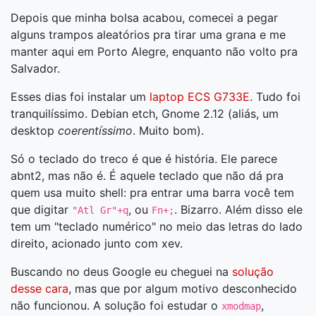
Depois que minha bolsa acabou, comecei a pegar
alguns trampos aleatórios pra tirar uma grana e me
manter aqui em Porto Alegre, enquanto não volto pra
Salvador.
Esses dias foi instalar um
laptop ECS G733E
. Tudo foi
tranquilíssimo. Debian etch, Gnome 2.12 (aliás, um
desktop
coerentíssimo
. Muito bom).
Só o teclado do treco é que é história. Ele parece
abnt2, mas não é. É aquele teclado que não dá pra
quem usa muito shell: pra entrar uma barra você tem
que digitar
, ou
. Bizarro. Além disso ele
"Atl Gr"+q
Fn+;
tem um "teclado numérico" no meio das letras do lado
direito, acionado junto com xev.
Buscando no deus Google eu cheguei na
solução
desse cara
, mas que por algum motivo desconhecido
não funcionou. A solução foi estudar o
,
xmodmap