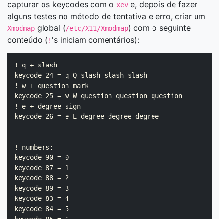
capturar os keycodes com o
e, depois de fazer
xev
alguns testes no método de tentativa e erro, criar um
global (
) com o seguinte
Xmodmap
/etc/X11/Xmodmap
conteúdo (
's iniciam comentários):
!
! q + slash

keycode 24 = q Q slash slash slash

! w + question mark

keycode 25 = w W question question question

! e + degree sign

keycode 26 = e E degree degree degree

! numbers:

keycode 90 = 0

keycode 87 = 1

keycode 88 = 2

keycode 89 = 3

keycode 83 = 4

keycode 84 = 5
