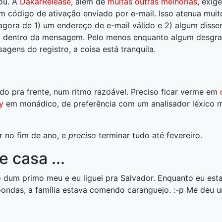
ou. A
DakarRelease
, além de
muitas outras melhorias
, exig
um código de ativação enviado por e-mail. Isso atenua muit
 agora de 1) um endereço de e-mail válido e 2) algum disser
o dentro da mensagem. Pelo menos enquanto algum desgra
agens do registro, a coisa está tranquila.
ndo pra frente, num ritmo razoável. Preciso ficar verme em
y
em monádico, de preferência com um analisador léxico 
r no fim de ano, e
preciso
terminar tudo até fevereiro.
 casa ...
o dum primo meu e eu liguei pra Salvador. Enquanto eu es
oondas, a família estava comendo caranguejo. :-p Me deu 