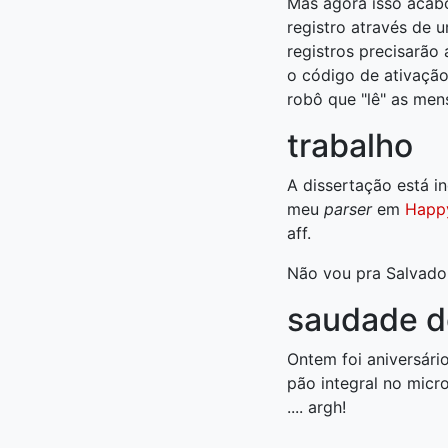
Mas agora isso acab
registro através de 
registros precisarão
o código de ativaçã
robô que "lê" as mens
trabalho
A dissertação está i
meu
parser
em
Happ
aff.
Não vou pra Salvado
saudade de
Ontem foi aniversári
pão integral no micr
.... argh!