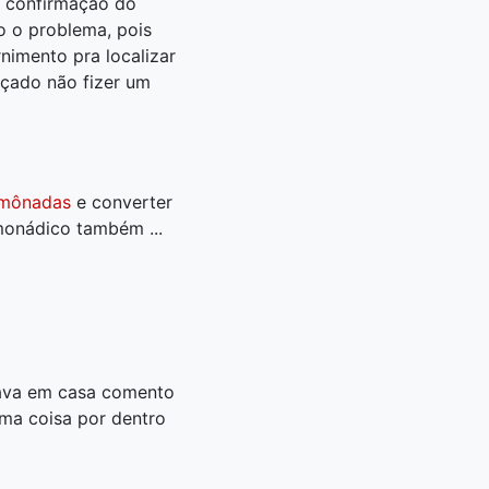
e confirmação do
o o problema, pois
nimento pra localizar
çado não fizer um
mônadas
e converter
monádico também ...
tava em casa comento
uma coisa por dentro